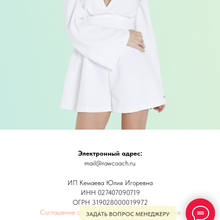
Электронный адрес:
mail@rawcoach.ru
ИП Кемаева Юлия Игоревна
ИНН 027407090719
ОГРН 319028000019972
Соглашение об обработке персональных данных
ЗАДАТЬ ВОПРОС МЕНЕДЖЕРУ