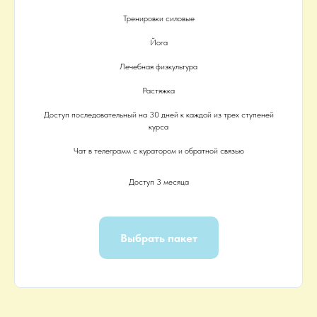
Тренировки силовые
Йога
Лечебная физкультура
Растяжка
Доступ последовательный на 30 дней к каждой из трех ступеней
курса
Чат в телеграмм с куратором и обратной связью
Доступ 3 месяца
Выбрать пакет