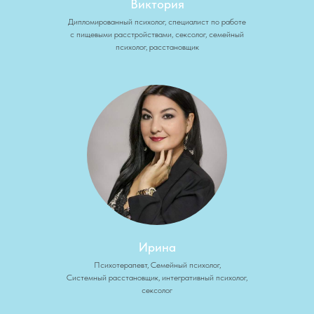
Виктория
Дипломированный психолог, специалист по работе
с пищевыми расстройствами, сексолог, семейный
психолог, расстановщик
Ирина
Психотерапевт, Семейный психолог,
Системный расстановщик, интегративный психолог,
сексолог