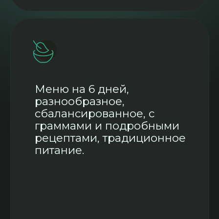
Для кого:
✅
Устала тащить все на
себе
✅
Давно забыла о том, что ты
Женщина
✅
Стараешься все успеть и не
получается
✅
Постоянно вымотана и
обижаешься на мир