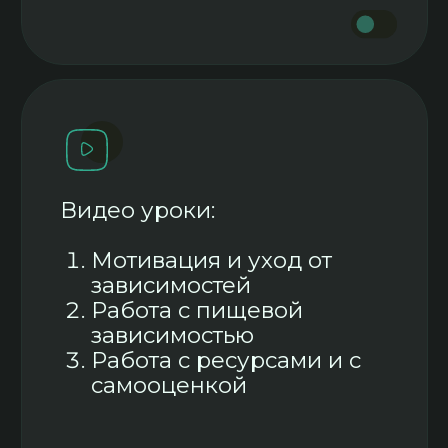
✅
Из-за отсутствия ресурса
упускаешь возможности и
время
✅
Просто не можешь жить в
удовольствие
Какие результаты
будут за 6 дней: