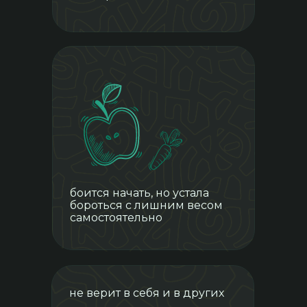
Чат поддержки с
кураторами и участницами
курса
боится начать, но устала
бороться с лишним весом
самостоятельно
Видеотренировки силовые
(для опытных и для
новичков), йога, бачата,
разминка и растяжка,
«пресс мечты». Тренировки
в записи, выполняешь в
не верит в себя и в других
удобное время и в свой
график.