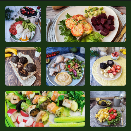
С помощью уроков
замотивируешься и
начнешь меняться
Попробуешь много
вкусных блюд