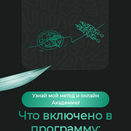
Меню на 6 дней,
разнообразное,
сбалансированное, с
граммами и подробными
рецептами, традиционное
питание.
Узнай мой метод и онлайн
Академию!