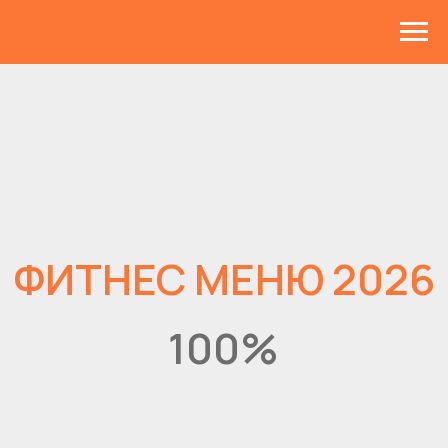
ФИТНЕС МЕНЮ 2026
100%