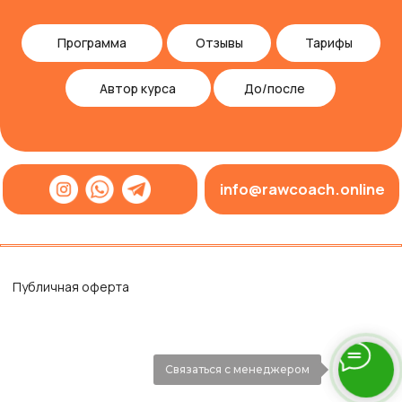
Связаться с менеджером