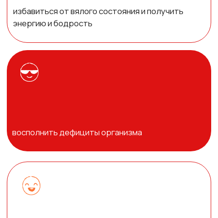
на 6 дней с пошаговым рецептом и
указанием граммовки
Тренировки в видеоформате: силовые
(для опытных, для новичков), йога,
пилатес, тренировки на тазовое дно и
осанку
Онлайн сообщество с
единомышленниками, где происходит
обмен опытом, отчеты, поддержка и
мотивация от кураторов и участниц