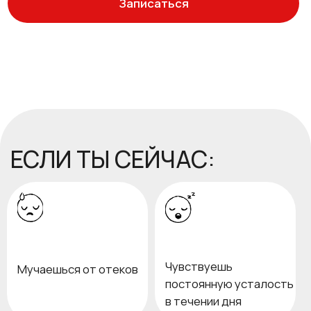
Чувствуешь
Мучаешься от отеков
постоянную усталость
в течении дня
Ощущаешь
тяжесть от
лишнего веса
А ХОЧЕШЬ: