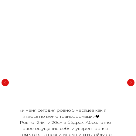
АВТОР КУРСА
«У меня сегодня ровно 5 месяцев как я
питаюсь по меню трансформации
❤️
Ровно -24кг и 20см в бёдрах. Абсолютно
новое ощущение себя и уверенность в
том что я на правильном пути и дойду до