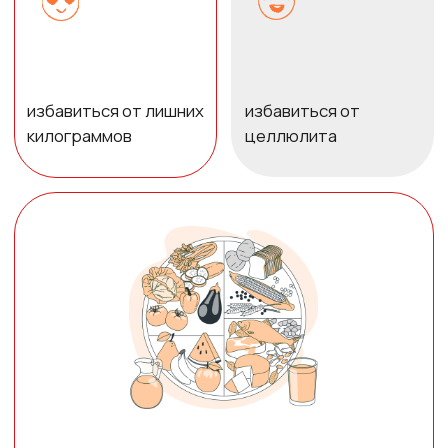
восполнить дефициты организма
стройное и упругое тело
В ПРОГРАММУ НА
6 ДНЕЙ ВХОДИТ:
Разнообразное сбалансированное меню