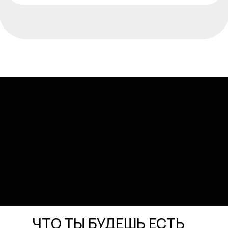
Замотивируешься и
Уйдет от 1 кг до 3 кг
начнешь меняться
Увидишь, что
Почувствуешь
снижение веса- это не
легкость и энергию
голодовка!
Мышцы начнут
Уйдут отеки
обретать тонус
ЧТО ТЫ БУДЕШЬ ЕСТЬ