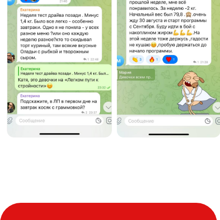
Фитнес-нутрициолог
Персональный тренер тренажёрного
зала
Разработала свою уникальную методику
Функциональный тренинг
похудения, меняю жир на жизнь!
Лучший тренер года
Член ассоциации нутрициологов
Специалист в направлениях
Биохимия стройности - знаю, как
ускорить метаболизм и запустить
жиросжигание
Патопсихологическая диагностика
и нарушения пищевого поведения —
понимаю, как стресс и эмоции влияют
на срывы и переедание. Помогаю
клиентам разобраться с этим.
Спортивное питание и фармакология